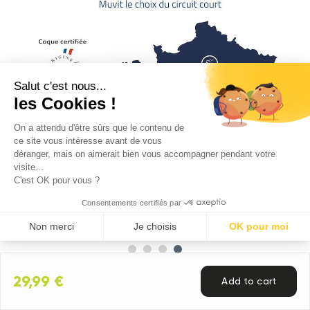
Salut c'est nous...
les Cookies !
On a attendu d'être sûrs que le contenu de
ce site vous intéresse avant de vous
déranger, mais on aimerait bien vous accompagner pendant votre
visite...
C'est OK pour vous ?
Consentements certifiés par
Non merci
Je choisis
OK pour moi
Axeptio consent
Plataforma de Gestión de Consentimiento: Personaliza tus Op
Nuestra plataforma te permite personalizar y gestionar tus ajus
29,99 €
Add to cart